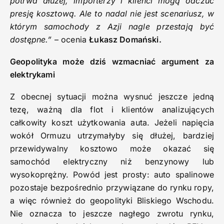
potrwa dłużej, importerzy i klienci mogą odczuć
presję kosztową. Ale to nadal nie jest scenariusz, w
którym samochody z Azji nagle przestają być
dostępne.”
– ocenia
Łukasz Domański.
Geopolityka może dziś wzmacniać argument za
elektrykami
Z obecnej sytuacji można wysnuć jeszcze jedną
tezę, ważną dla flot i klientów analizujących
całkowity koszt użytkowania auta. Jeżeli napięcia
wokół Ormuzu utrzymałyby się dłużej, bardziej
przewidywalny kosztowo może okazać się
samochód elektryczny niż benzynowy lub
wysokoprężny. Powód jest prosty: auto spalinowe
pozostaje bezpośrednio przywiązane do rynku ropy,
a więc również do geopolityki Bliskiego Wschodu.
Nie oznacza to jeszcze nagłego zwrotu rynku,