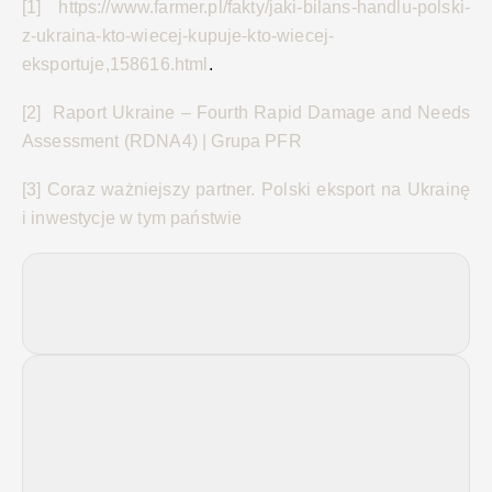
[1]
https://www.farmer.pl/fakty/jaki-bilans-handlu-polski-
z-ukraina-kto-wiecej-kupuje-kto-wiecej-
eksportuje,158616.html
.
[2]
Raport Ukraine – Fourth Rapid Damage and Needs
Assessment (RDNA4) | Grupa PFR
[3]
Coraz ważniejszy partner. Polski eksport na Ukrainę
i inwestycje w tym państwie