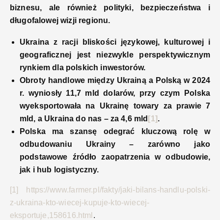
biznesu, ale również polityki, bezpieczeństwa i
długofalowej wizji regionu.
Ukraina z racji bliskości językowej, kulturowej i
geograficznej jest niezwykle perspektywicznym
rynkiem dla polskich inwestorów.
Obroty handlowe między Ukrainą a Polską w 2024
r. wyniosły 11,7 mld dolarów, przy czym Polska
wyeksportowała na Ukrainę towary za prawie 7
mld, a Ukraina do nas – za 4,6 mld
[1]
.
Polska ma szansę odegrać kluczową rolę w
odbudowaniu Ukrainy – zarówno jako
podstawowe źródło zaopatrzenia w odbudowie,
jak i hub logistyczny.
[1]
https://www.farmer.pl/fakty/jaki-bilans-handlu-polski-
z-ukraina-kto-wiecej-kupuje-kto-wiecej-
eksportuje,158616.html
.