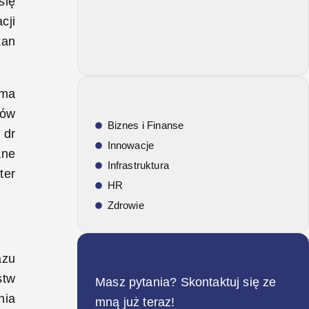
się
cji
kan
 ma
sów
Biznes i Finanse
 dr
Innowacje
ane
Infrastruktura
ter
HR
Zdrowie
azu
stw
Masz pytania? Skontaktuj się ze
nia
mną już teraz!