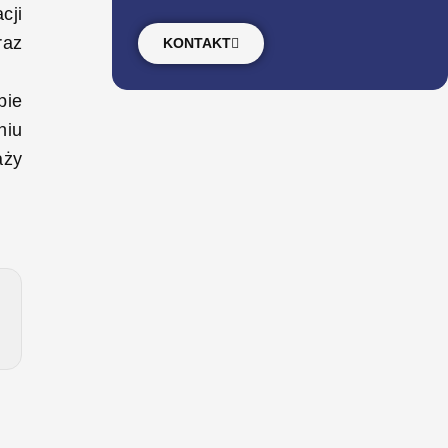
cji
raz
KONTAKT
pie
niu
aży