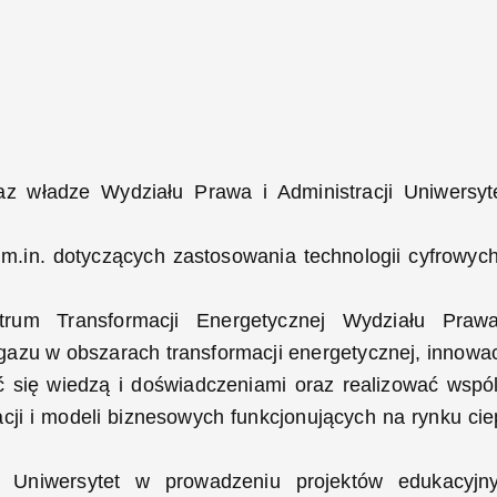
 władze Wydziału Prawa i Administracji Uniwersyt
 m.in. dotyczących zastosowania technologii cyfrowyc
trum Transformacji Energetycznej Wydziału Praw
azu w obszarach transformacji energetycznej, innowacj
lić się wiedzą i doświadczeniami oraz realizować wspó
acji i modeli biznesowych funkcjonujących na rynku cie
niwersytet w prowadzeniu projektów edukacyjn