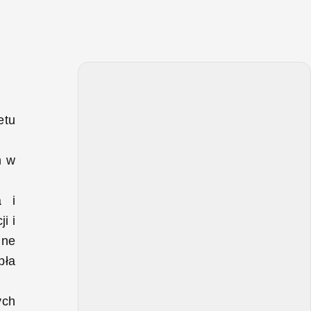
etu
h w
a i
i i
lne
pła
ych