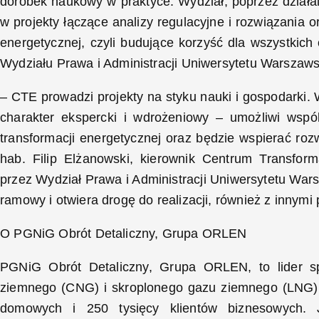
dorobek naukowy w praktyce. Wydział, poprzez działa
w projekty łączące analizy regulacyjne i rozwiązania 
energetycznej, czyli budujące korzyść dla wszystkich
Wydziału Prawa i Administracji Uniwersytetu Warszaws
– CTE prowadzi projekty na styku nauki i gospodark
charakter ekspercki i wdrożeniowy – umożliwi wspó
transformacji energetycznej oraz będzie wspierać roz
hab. Filip Elżanowski, kierownik Centrum Transfo
przez Wydział Prawa i Administracji Uniwersytetu W
ramowy i otwiera drogę do realizacji, również z innymi
O PGNiG Obrót Detaliczny, Grupa ORLEN
PGNiG Obrót Detaliczny, Grupa ORLEN, to lider s
ziemnego (CNG) i skroplonego gazu ziemnego (LNG) 
domowych i 250 tysięcy klientów biznesowych.