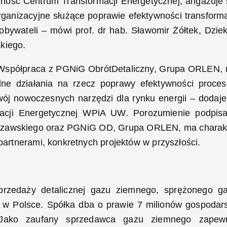
lność Centrum Transformacji Energetycznej, angażuje 
organizacyjne służące poprawie efektywności transforma
 obywateli – mówi prof. dr hab. Sławomir Żółtek, Dzie
kiego.
i. Współpraca z PGNiG ObrótDetaliczny, Grupa ORLEN,
lne działania na rzecz poprawy efektywności proce
wój nowoczesnych narzędzi dla rynku energii – dodaje
rmacji Energetycznej WPiA UW. Porozumienie podpis
arszawskiego oraz PGNiG OD, Grupa ORLEN, ma charak
 partnerami, konkretnych projektów w przyszłości.
przedaży detalicznej gazu ziemnego, sprężonego g
w Polsce. Spółka dba o prawie 7 milionów gospodar
 Jako zaufany sprzedawca gazu ziemnego zapew