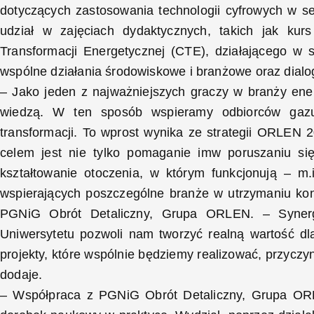
dotyczących zastosowania technologii cyfrowych w sekt
udział w zajęciach dydaktycznych, takich jak kur
Transformacji Energetycznej (CTE), działającego w
wspólne działania środowiskowe i branżowe oraz dialog
– Jako jeden z najważniejszych graczy w branży ener
wiedzą. W ten sposób wspieramy odbiorców gazu,
transformacji. To wprost wynika ze strategii ORLEN
celem jest nie tylko pomaganie imw poruszaniu s
kształtowanie otoczenia, w którym funkcjonują – m.i
wspierających poszczególne branże w utrzymaniu ko
PGNiG Obrót Detaliczny, Grupa ORLEN. – Syner
Uniwersytetu pozwoli nam tworzyć realną wartość dl
projekty, które wspólnie będziemy realizować, przyczyn
dodaje.
– Współpraca z PGNiG Obrót Detaliczny, Grupa ORLE