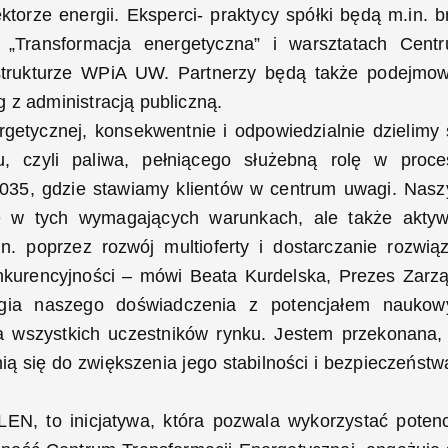
orze energii. Eksperci- praktycy spółki będą m.in. br
s „Transformacja energetyczna” i warsztatach Cent
 strukturze WPiA UW. Partnerzy będą także podejmo
 z administracją publiczną.
getycznej, konsekwentnie i odpowiedzialnie dzielimy 
 czyli paliwa, pełniącego służebną rolę w proce
 2035, gdzie stawiamy klientów w centrum uwagi. Nas
ię w tych wymagających warunkach, ale także akty
n. poprzez rozwój multioferty i dostarczanie rozwią
nkurencyjności – mówi Beata Kurdelska, Prezes Zarz
gia naszego doświadczenia z potencjałem nauko
a wszystkich uczestników rynku. Jestem przekonana,
ią się do zwiększenia jego stabilności i bezpieczeństw
N, to inicjatywa, która pozwala wykorzystać potenc