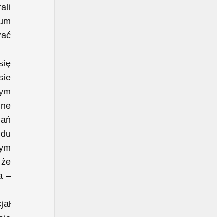
ali
rum
wać
się
sie
zym
wne
zań
ądu
wym
 że
a –
jał