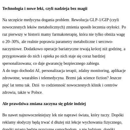
Technologia i nowe leki, czyli nadzieja bez magii
Na szczęście medycyna dogania problem. Rewolucja GLP-1/GIP (czyli
nowoczesnych leków metabolicznych) zmienia sposób leczenia otyłości. Po
raz pierwszy w historii mamy farmakoterapię, która nie tylko obniża wagę
o 20–30%, ale realnie poprawia parametry metaboliczne i sercowo-
naczyniowe. Dodatkowo operacje bariatryczne trwają krócej niż godzinę, a
przygotowanie do nich i opieka po nich staje się coraz bardziej
spersonalizowana; co daje gwarancję bezpiecznego zabiegu.
A do tego dochodzi AI, personalizacja terapii, zdalny monitoring, aplikacje
zdrowotne, wearables i telemedycyna. Brzmi jak science fiction? Jeszcze
pięć lat temu tak. Dziś to codzienność nowoczesnych klinik i centrów
zdrowia, także w Polsce.
Ale prawdziwa zmiana zaczyna się gdzie indziej
Bo nawet najnowocześniejszy lek nie naprawi świata, który tuczy. Dopóki
reklamy słodyczy będą trwać d dłużej niż lekcje wychowania fizycznego,
dopóki miasto będzie przyjazne samochodom, a nie ludziom, dopóki