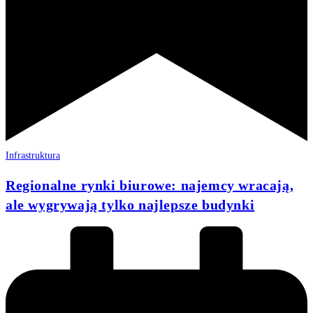
Infrastruktura
Regionalne rynki biurowe: najemcy wracają,
ale wygrywają tylko najlepsze budynki