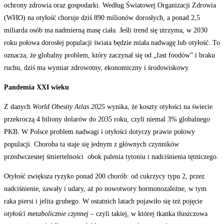
ochrony zdrowia oraz gospodarki. Według Światowej Organizacji Zdrowia
(WHO) na otyłość choruje dziś 890 milionów dorosłych, a ponad 2,5
miliarda osób ma nadmierną masę ciała. Jeśli trend się utrzyma, w 2030
roku połowa dorosłej populacji świata będzie miała nadwagę lub otyłość. To
oznacza, że globalny problem, który zaczynał się od „fast foodów” i braku
ruchu, dziś ma wymiar zdrowotny, ekonomiczny i środowiskowy.
Pandemia XXI wieku
Z danych
World Obesity Atlas 2025
wynika, że koszty otyłości na świecie
przekroczą 4 biliony dolarów do 2035 roku, czyli niemal 3% globalnego
PKB. W Polsce problem nadwagi i otyłości dotyczy prawie połowy
populacji. Choroba ta staje się jednym z głównych czynników
przedwczesnej śmiertelności obok palenia tytoniu i nadciśnienia tętniczego.
Otyłość zwiększa ryzyko ponad 200 chorób: od cukrzycy typu 2, przez
nadciśnienie, zawały i udary, aż po nowotwory hormonozależne, w tym
raka piersi i jelita grubego. W ostatnich latach pojawiło się też pojęcie
otyłości metabolicznie czynnej
– czyli takiej, w której tkanka tłuszczowa