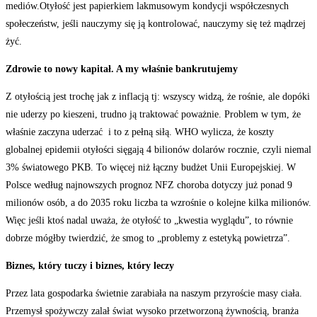
mediów.Otyłość jest papierkiem lakmusowym kondycji współczesnych
społeczeństw, jeśli nauczymy się ją kontrolować, nauczymy się też mądrzej
żyć.
Zdrowie to nowy kapitał. A my właśnie bankrutujemy
Z otyłością jest trochę jak z inflacją tj: wszyscy widzą, że rośnie, ale dopóki
nie uderzy po kieszeni, trudno ją traktować poważnie. Problem w tym, że
właśnie zaczyna uderzać i to z pełną siłą. WHO wylicza, że koszty
globalnej epidemii otyłości sięgają 4 bilionów dolarów rocznie, czyli niemal
3% światowego PKB. To więcej niż łączny budżet Unii Europejskiej. W
Polsce według najnowszych prognoz NFZ choroba dotyczy już ponad 9
milionów osób, a do 2035 roku liczba ta wzrośnie o kolejne kilka milionów.
Więc jeśli ktoś nadal uważa, że otyłość to „kwestia wyglądu”, to równie
dobrze mógłby twierdzić, że smog to „problemy z estetyką powietrza”.
Biznes, który tuczy i biznes, który leczy
Przez lata gospodarka świetnie zarabiała na naszym przyroście masy ciała.
Przemysł spożywczy zalał świat wysoko przetworzoną żywnością, branża