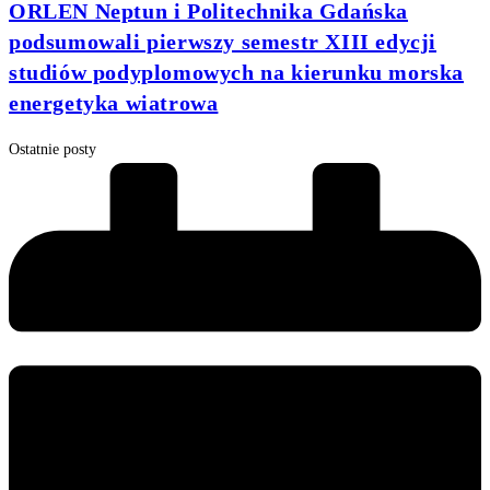
ORLEN Neptun i Politechnika Gdańska
podsumowali pierwszy semestr XIII edycji
studiów podyplomowych na kierunku morska
energetyka wiatrowa
Ostatnie posty