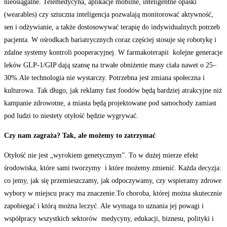
nieosiągalne. Telemedycyna, aplikacje mobilne, inteligentne opaski
(wearables) czy sztuczna inteligencja pozwalają monitorować aktywność,
sen i odżywianie, a także dostosowywać terapię do indywidualnych potrzeb
pacjenta. W ośrodkach bariatrycznych coraz częściej stosuje się robotykę i
zdalne systemy kontroli pooperacyjnej. W farmakoterapii kolejne generacje
leków GLP-1/GIP dają szansę na trwałe obniżenie masy ciała nawet o 25–
30%.Ale technologia nie wystarczy. Potrzebna jest zmiana społeczna i
kulturowa. Tak długo, jak reklamy fast foodów będą bardziej atrakcyjne niż
kampanie zdrowotne, a miasta będą projektowane pod samochody zamiast
pod ludzi to niestety otyłość będzie wygrywać.
Czy nam zagraża? Tak, ale możemy to zatrzymać
Otyłość nie jest „wyrokiem genetycznym”. To w dużej mierze efekt
środowiska, które sami tworzymy i które możemy zmienić. Każda decyzja:
co jemy, jak się przemieszczamy, jak odpoczywamy, czy wspieramy zdrowe
wybory w miejscu pracy ma znaczenie.To choroba, której można skutecznie
zapobiegać i którą można leczyć. Ale wymaga to uznania jej powagi i
współpracy wszystkich sektorów medycyny, edukacji, biznesu, polityki i