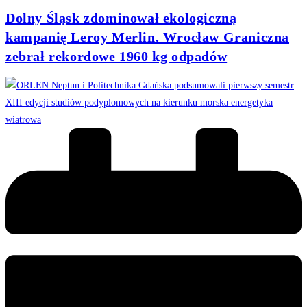
Dolny Śląsk zdominował ekologiczną
kampanię Leroy Merlin. Wrocław Graniczna
zebrał rekordowe 1960 kg odpadów