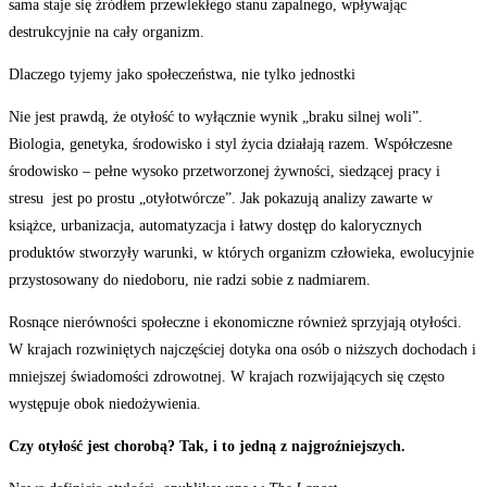
sama staje się źródłem przewlekłego stanu zapalnego, wpływając
destrukcyjnie na cały organizm.
Dlaczego tyjemy jako społeczeństwa, nie tylko jednostki
Nie jest prawdą, że otyłość to wyłącznie wynik „braku silnej woli”.
Biologia, genetyka, środowisko i styl życia działają razem. Współczesne
środowisko – pełne wysoko przetworzonej żywności, siedzącej pracy i
stresu jest po prostu „otyłotwórcze”. Jak pokazują analizy zawarte w
książce, urbanizacja, automatyzacja i łatwy dostęp do kalorycznych
produktów stworzyły warunki, w których organizm człowieka, ewolucyjnie
przystosowany do niedoboru, nie radzi sobie z nadmiarem.
Rosnące nierówności społeczne i ekonomiczne również sprzyjają otyłości.
W krajach rozwiniętych najczęściej dotyka ona osób o niższych dochodach i
mniejszej świadomości zdrowotnej. W krajach rozwijających się często
występuje obok niedożywienia.
Czy otyłość jest chorobą? Tak, i to jedną z najgroźniejszych.