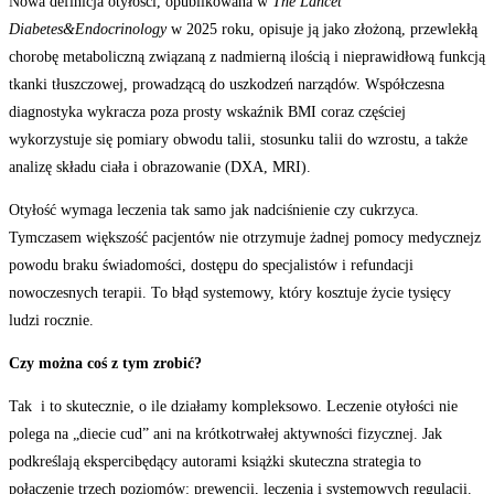
Nowa definicja otyłości, opublikowana w
The Lancet
Diabetes&Endocrinology
w 2025 roku, opisuje ją jako złożoną, przewlekłą
chorobę metaboliczną związaną z nadmierną ilością i nieprawidłową funkcją
tkanki tłuszczowej, prowadzącą do uszkodzeń narządów. Współczesna
diagnostyka wykracza poza prosty wskaźnik BMI coraz częściej
wykorzystuje się pomiary obwodu talii, stosunku talii do wzrostu, a także
analizę składu ciała i obrazowanie (DXA, MRI).
Otyłość wymaga leczenia tak samo jak nadciśnienie czy cukrzyca.
Tymczasem większość pacjentów nie otrzymuje żadnej pomocy medycznejz
powodu braku świadomości, dostępu do specjalistów i refundacji
nowoczesnych terapii. To błąd systemowy, który kosztuje życie tysięcy
ludzi rocznie.
Czy można coś z tym zrobić?
Tak i to skutecznie, o ile działamy kompleksowo. Leczenie otyłości nie
polega na „diecie cud” ani na krótkotrwałej aktywności fizycznej. Jak
podkreślają ekspercibędący autorami książki skuteczna strategia to
połączenie trzech poziomów: prewencji, leczenia i systemowych regulacji.