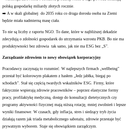
polską gospodarkę miliardy złotych rocznie.
➡️
A w skali globalnej do 2035 roku co druga dorosła osoba na Ziemi
będzie miała nadmierną masę ciała.
To nie są liczby z raportu NGO. To dane, które w najbliższej dekadzie
zdecydują o zdolności gospodarek do utrzymania wzrostu PKB. Bo nie ma
produktywności bez zdrowia tak samo, jak nie ma ESG bez „S”.
Zarządzanie zdrowiem to nowy obowiązek korporacyjny
Pracodawcy zaczynają to rozumieć. W najlepszych firmach „wellbeing”
przestał być kolorowym plakatem z hasłem „Jedz jabłka, biegaj po
schodach”. Stał się częścią twardych wskaźników ESG. Firmy, które
faktycznie wspierają zdrowie pracowników – poprzez elastyczne formy
pracy, profilaktykę medyczną, dostęp do konsultacji dietetycznych czy
programy aktywności fizycznej mają niższą rotację, mniej zwolnień i lepsze
wyniki finansowe. W czasach, gdy inflacja, stres i siedzący tryb życia
działają razem jak triada metabolicznego sabotażu, zdrowie przestaje być
prywatnym wyborem. Staje się obowiązkiem zarządczym.