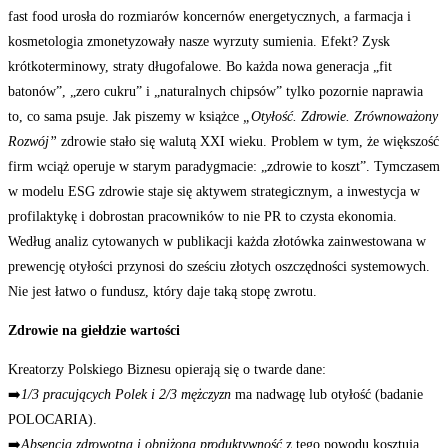
fast food urosła do rozmiarów koncernów energetycznych, a farmacja i
kosmetologia zmonetyzowały nasze wyrzuty sumienia. Efekt? Zysk
krótkoterminowy, straty długofalowe. Bo każda nowa generacja „fit
batonów”, „zero cukru” i „naturalnych chipsów” tylko pozornie naprawia
to, co sama psuje. Jak piszemy w książce
„Otyłość. Zdrowie. Zrównoważony
Rozwój”
zdrowie stało się walutą XXI wieku. Problem w tym, że większość
firm wciąż operuje w starym paradygmacie: „zdrowie to koszt”. Tymczasem
w modelu ESG zdrowie staje się aktywem strategicznym, a inwestycja w
profilaktykę i dobrostan pracowników to nie PR to czysta ekonomia.
Według analiz cytowanych w publikacji każda złotówka zainwestowana w
prewencję otyłości przynosi do sześciu złotych oszczędności systemowych.
Nie jest łatwo o fundusz, który daje taką stopę zwrotu.
Zdrowie na giełdzie wartości
Kreatorzy Polskiego Biznesu opierają się o twarde dane:
➡️
1/3 pracujących Polek i 2/3 mężczyzn
ma nadwagę lub otyłość (badanie
POLOCARIA).
➡️
Absencja zdrowotna i obniżona produktywność
z tego powodu kosztują