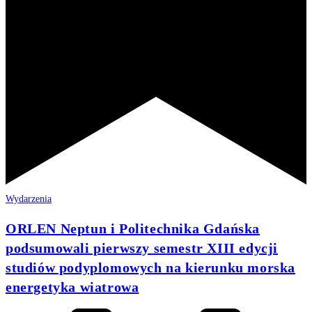
Wydarzenia
ORLEN Neptun i Politechnika Gdańska
podsumowali pierwszy semestr XIII edycji
studiów podyplomowych na kierunku morska
energetyka wiatrowa