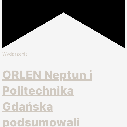
Wydarzenia
ORLEN Neptun i
Politechnika
Gdańska
podsumowali