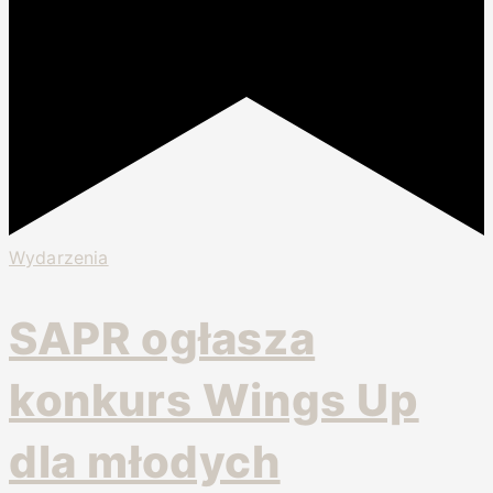
Wydarzenia
SAPR ogłasza
konkurs Wings Up
dla młodych