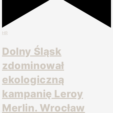
HR
Dolny Śląsk
zdominował
ekologiczną
kampanię Leroy
Merlin. Wrocław