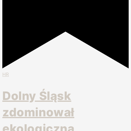
HR
Dolny Śląsk
zdominował
ekologiczną