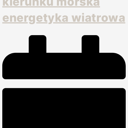
kierunku morska
energetyka wiatrowa