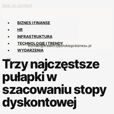
Skip to content
BIZNES I FINANSE
HR
INFRASTRUKTURA
TECHNOLOGIE I TRENDY
kontakt@kreatorzypolskiegobiznesu.pl
WYDARZENIA
Trzy najczęstsze
X
pułapki w
szacowaniu stopy
dyskontowej