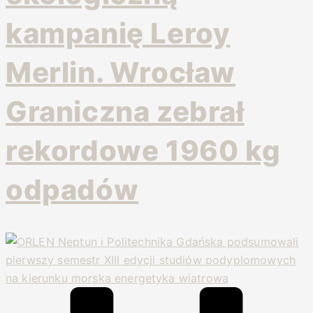
kampanię Leroy
Merlin. Wrocław
Graniczna zebrał
rekordowe 1960 kg
odpadów