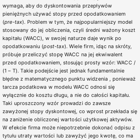
wymaga, aby do dyskontowania przepływów
pieniężnych używać stopy przed opodatkowaniem
(
pre-tax
). Problem w tym, że najpopularniejszy model
stosowany do jej obliczenia, czyli średni ważony koszt
kapitału (WACC), w swojej naturze daje wynik po
opodatkowaniu (
post-tax
). Wiele firm, idąc na skróty,
próbuje przeliczyć stopę WACC na jej ekwiwalent
przed opodatkowaniem, stosując prosty wzór: WACC /
(1 – T). Takie podejście jest jednak fundamentalnie
błędne z matematycznego punktu widzenia , ponieważ
tarcza podatkowa w modelu WACC odnosi się
wyłącznie do kosztu długu, a nie do całości kapitału.
Taki uproszczony wzór prowadzi do zawsze
zawyżonej stopy dyskontowej, co wprost przekłada się
na zaniżenie obliczonej wartości użytkowej aktywów.
W efekcie firma może niepotrzebnie dokonać odpisu z
tytułu utraty wartości lub zawyżyć jego kwotę, co ma