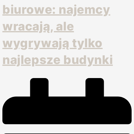
biurowe: najemcy
wracają, ale
wygrywają tylko
najlepsze budynki