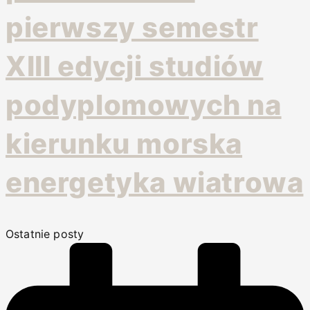
pierwszy semestr
XIII edycji studiów
podyplomowych na
kierunku morska
energetyka wiatrowa
Ostatnie posty