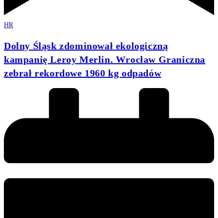
HR
Dolny Śląsk zdominował ekologiczną
kampanię Leroy Merlin. Wrocław Graniczna
zebrał rekordowe 1960 kg odpadów