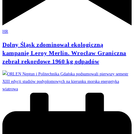
HR
Dolny Śląsk zdominował ekologiczną
kampanię Leroy Merlin. Wrocław Graniczna
zebrał rekordowe 1960 kg odpadów