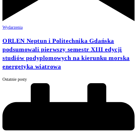
Wydarzenia
ORLEN Neptun i Politechnika Gdańska
podsumowali pierwszy semestr XIII edycji
studiów podyplomowych na kierunku morska
energetyka wiatrowa
Ostatnie posty