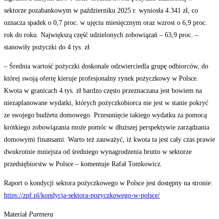
sektorze pozabankowym w październiku 2025 r. wyniosła 4.341 zł, co
oznacza spadek o 0,7 proc. w ujęciu miesięcznym oraz wzrost o 6,9 proc.
rok do roku. Największą część udzielonych zobowiązań – 63,9 proc. –
stanowiły pożyczki do 4 tys. zł.
– Średnia wartość pożyczki doskonale odzwierciedla grupę odbiorców, do
której swoją ofertę kieruje profesjonalny rynek pożyczkowy w Polsce.
Kwota w granicach 4 tys. zł bardzo często przeznaczana jest bowiem na
niezaplanowane wydatki, których pożyczkobiorca nie jest w stanie pokryć
ze swojego budżetu domowego. Przesunięcie takiego wydatku za pomocą
krótkiego zobowiązania może pomóc w dłuższej perspektywie zarządzania
domowymi finansami. Warto też zauważyć, iż kwota ta jest cały czas prawie
dwukrotnie mniejsza od średniego wynagrodzenia brutto w sektorze
przedsiębiorstw w Polsce – komentuje Rafał Tomkowicz.
Raport o kondycji sektora pożyczkowego w Polsce jest dostępny na stronie:
https://zpf.pl/kondycja-sektora-pozyczkowego-w-polsce/
Materiał
Partnera