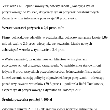
ZPF oraz CRIF opublikowały najnowszy raport „Kondycja rynku
pożyczkowego w Polsce”, dotyczący rynku pożyczek pozabankowych.
Zawarte w nim informacje pokrywają 90 proc. rynku.
Wzrost wartości pożyczek o 2,6 proc. m/m
Firmy pożyczkowe udzieliły w październiku pożyczek na łączną kwotę 1,89
mld zł, czyli o 2,6 proc. więcej niż we wrześniu. Liczba nowych
zobowiązań wzrosła w tym czasie o 3,4 proc.
– Warto zauważyć, że udział nowych klientów w instytucjach
pożyczkowych od dłuższego czasu spada. W październiku stanowili oni
jedynie 8 proc. wszystkich pożyczkobiorców. Jednocześnie firmy nadal
konsekwentnie stosują politykę odpowiedzialnego pożyczania – odrzucają
ponad trzy czwarte wniosków (79,3 proc.) – podkreśla Rafał Tomkowicz,
ekspert rynku pożyczkowego i dyrektor ds. rozwoju ZPF.
Średnia pożyczka poniżej 4.400 zł
Zgodnie z danymi ZPF i CRIF średnia kwota pożyczki udzielonej w