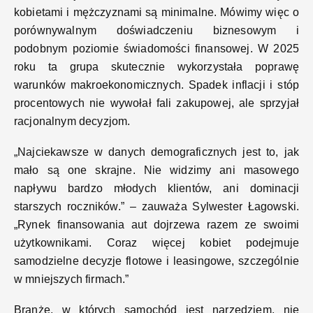
kobietami i mężczyznami są minimalne. Mówimy więc o
porównywalnym doświadczeniu biznesowym i
podobnym poziomie świadomości finansowej. W 2025
roku ta grupa skutecznie wykorzystała poprawę
warunków makroekonomicznych. Spadek inflacji i stóp
procentowych nie wywołał fali zakupowej, ale sprzyjał
racjonalnym decyzjom.
„
Najciekawsze w danych demograficznych jest to, jak
mało są one skrajne. Nie widzimy ani masowego
napływu bardzo młodych klientów, ani dominacji
starszych roczników.
”
– zauważa Sylwester Łagowski.
„
Rynek finansowania aut dojrzewa razem ze swoimi
użytkownikami. Coraz więcej kobiet podejmuje
samodzielne decyzje flotowe i leasingowe, szczególnie
w mniejszych firmach.
”
Branże, w których samochód jest narzędziem, nie