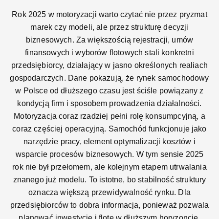
Rok 2025 w motoryzacji warto czytać nie przez pryzmat
marek czy modeli, ale przez strukturę decyzji
biznesowych. Za większością rejestracji, umów
finansowych i wyborów flotowych stali konkretni
przedsiębiorcy, działający w jasno określonych realiach
gospodarczych. Dane pokazują, że rynek samochodowy
w Polsce od dłuższego czasu jest ściśle powiązany z
kondycją firm i sposobem prowadzenia działalności.
Motoryzacja coraz rzadziej pełni rolę konsumpcyjną, a
coraz częściej operacyjną. Samochód funkcjonuje jako
narzędzie pracy, element optymalizacji kosztów i
wsparcie procesów biznesowych. W tym sensie 2025
rok nie był przełomem, ale kolejnym etapem utrwalania
znanego już modelu. To istotne, bo stabilność struktury
oznacza większą przewidywalność rynku. Dla
przedsiębiorców to dobra informacja, ponieważ pozwala
planować inwestycje i flotę w dłuższym horyzoncie.