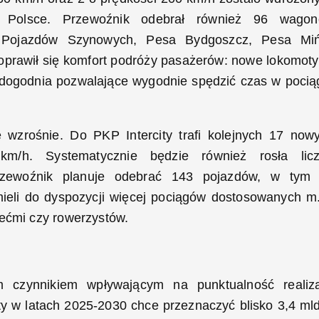
j Polsce. Przewoźnik odebrał również 96 wago
ę Pojazdów Szynowych, Pesa Bydgoszcz, Pesa Mi
poprawił się komfort podróży pasażerów: nowe lokomot
dogodnia pozwalające wygodnie spędzić czas w pocią
wzrośnie. Do PKP Intercity trafi kolejnych 17 now
m/h. Systematycznie będzie również rosła lic
zewoźnik planuje odebrać 143 pojazdów, w tym
li do dyspozycji więcej pociągów dostosowanych m.
iećmi czy rowerzystów.
 czynnikiem wpływającym na punktualność realiza
y w latach 2025-2030 chce przeznaczyć blisko 3,4 mld