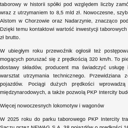
taborowy w historii spółki pod względem liczby z
wraz z utrzymaniem to 8,5 mld zł. Nowoczesne, szyb
Alstom w Chorzowie oraz Nadarzynie, znacząco po
Dzięki temu kontaktowi wartość inwestycji taborowych
zł brutto.
W ubiegłym roku przewoźnik ogłosił też postępow
mogących poruszać się z prędkością 320 km/h. To pie
dostawy składów, producent ma świadczyć usługę 
warsztat utrzymania technicznego. Przewidziana
pojazdów. Pociągi dużych prędkości wprowadz
międzynarodowych, a także pozwolą PKP Intercity bu
Więcej nowoczesnych lokomotyw i wagonów
W 2025 roku do parku taborowego PKP Intercity t
Sączu przez NEWAG S.A. 38 pojazdów o prędkości 16