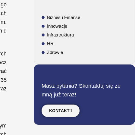
ego
ach
Biznes i Finanse
ym.
Innowacje
mld
Infrastruktura
HR
Zdrowie
ych
ócz
wać
 35
Masz pytania? Skontaktuj się ze
raz
mną już teraz!
KONTAKT
wym
ych