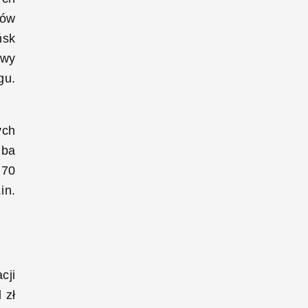
nów
ńsk
ywy
gu.
ych
zba
 70
in.
cji
 zł