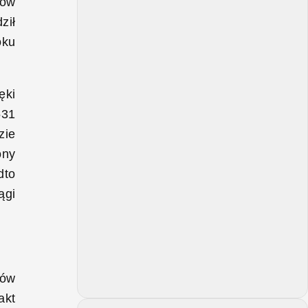
nów
ził
oku
ęki
531
zie
ony
dto
ągi
łów
akt