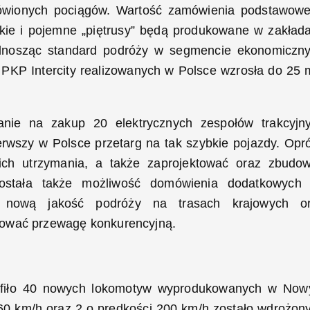
amówionych pociągów. Wartość zamówienia podstawow
kie i pojemne „piętrusy” będą produkowane w zakład
dnosząc standard podróży w segmencie ekonomiczn
 PKP Intercity realizowanych w Polsce wzrosła do 25 
anie na zakup 20 elektrycznych zespołów trakcyjn
rwszy w Polsce przetarg na tak szybkie pojazdy. Opr
ich utrzymania, a także zaprojektować oraz zbudo
 została także możliwość domówienia dodatkowych
ą nową jakość podróży na trasach krajowych o
dować przewagę konkurencyjną.
rafiło 40 nowych lokomotyw wyprodukowanych w No
0 km/h oraz 2 o prędkości 200 km/h zostało wdrożon