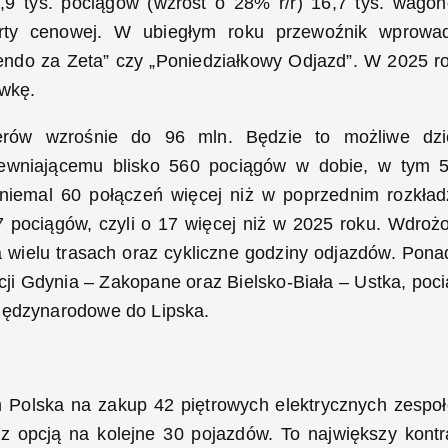
,9 tys. pociągów (wzrost o 28% r/r) 16,7 tys. wago
ferty cenowej. W ubiegłym roku przewoźnik wprowad
„Pendo za Zeta” czy „Poniedziałkowy Odjazd”. W 2025 r
ówkę.
żerów wzrośnie do 96 mln. Będzie to możliwe dzi
apewniającemu blisko 560 pociągów w dobie, w tym 
niemal 60 połączeń więcej niż w poprzednim rozkład
 pociągów, czyli o 17 więcej niż w 2025 roku. Wdroż
 wielu trasach oraz cykliczne godziny odjazdów. Pona
acji Gdynia – Zakopane oraz Bielsko-Biała – Ustka, poci
międzynarodowe do Lipska.
 Polska na zakup 42 piętrowych elektrycznych zespo
z opcją na kolejne 30 pojazdów. To największy kontr