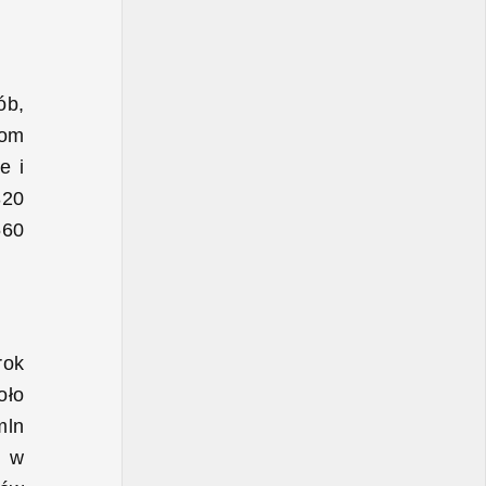
ób,
tom
e i
320
560
rok
oło
mln
c w