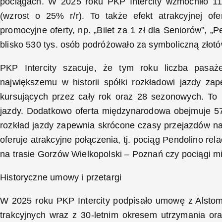
pociągach. W 2025 roku PKP Intercity wzmocniło 11
(wzrost o 25% r/r). To także efekt atrakcyjnej o
promocyjne oferty, np. „Bilet za 1 zł dla Seniorów”, 
blisko 530 tys. osób podróżowało za symboliczną złot
PKP Intercity szacuje, że tym roku liczba pasa
największemu w historii spółki rozkładowi jazdy z
kursujących przez cały rok oraz 28 sezonowych. To 
jazdy. Dodatkowo oferta międzynarodowa obejmuje 57
rozkład jazdy zapewnia skrócone czasy przejazdów na
oferuje atrakcyjne połączenia, tj. pociąg Pendolino rel
na trasie Gorzów Wielkopolski – Poznań czy pociągi 
Historyczne umowy i przetargi
W 2025 roku PKP Intercity podpisało umowę z Alstom
trakcyjnych wraz z 30-letnim okresem utrzymania ora