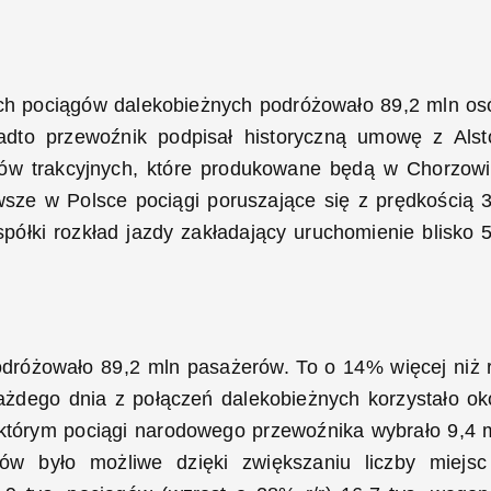
ach pociągów dalekobieżnych podróżowało 89,2 mln os
adto przewoźnik podpisał historyczną umowę z Als
łów trakcyjnych, które produkowane będą w Chorzowi
wsze w Polsce pociągi poruszające się z prędkością 
spółki rozkład jazdy zakładający uruchomienie blisko 
dróżowało 89,2 mln pasażerów. To o 14% więcej niż 
ażdego dnia z połączeń dalekobieżnych korzystało ok
 którym pociągi narodowego przewoźnika wybrało 9,4 
rów było możliwe dzięki zwiększaniu liczby miejs