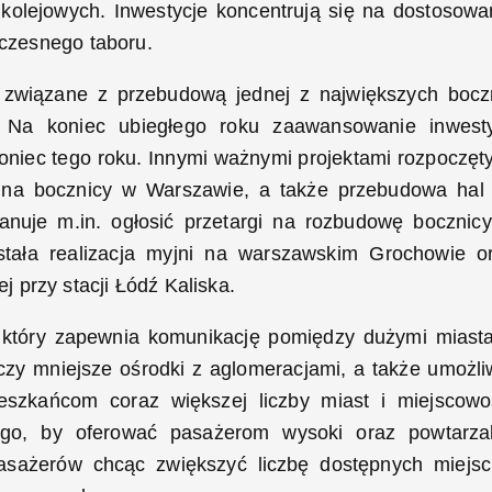
kolejowych. Inwestycje koncentrują się na dostosowa
oczesnego taboru.
związane z przebudową jednej z największych bocz
 Na koniec ubiegłego roku zaawansowanie inwesty
oniec tego roku. Innymi ważnymi projektami rozpoczęt
 na bocznicy w Warszawie, a także przebudowa hal
anuje m.in. ogłosić przetargi na rozbudowę bocznic
stała realizacja myjni na warszawskim Grochowie o
 przy stacji Łódź Kaliska.
y, który zapewnia komunikację pomiędzy dużymi miast
czy mniejsze ośrodki z aglomeracjami, a także umożli
szkańcom coraz większej liczby miast i miejscowo
ego, by oferować pasażerom wysoki oraz powtarza
 pasażerów chcąc zwiększyć liczbę dostępnych miejs