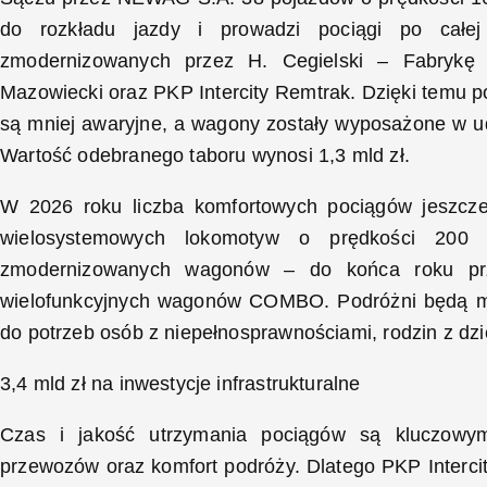
do rozkładu jazdy i prowadzi pociągi po całe
zmodernizowanych przez H. Cegielski – Fabryk
Mazowiecki oraz PKP Intercity Remtrak. Dzięki temu 
są mniej awaryjne, a wagony zostały wyposażone w u
Wartość odebranego taboru wynosi 1,3 mld zł.
W 2026 roku liczba komfortowych pociągów jeszcze 
wielosystemowych lokomotyw o prędkości 200 k
zmodernizowanych wagonów – do końca roku pr
wielofunkcyjnych wagonów COMBO. Podróżni będą mie
do potrzeb osób z niepełnosprawnościami, rodzin z dz
3,4 mld zł na inwestycje infrastrukturalne
Czas i jakość utrzymania pociągów są kluczowym
przewozów oraz komfort podróży. Dlatego PKP Intercit