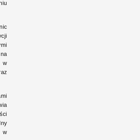
niu
nic
cji
ymi
 na
y w
raz
ami
wia
ści
lny
c w