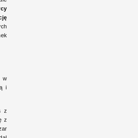
wcy
cję
ych
nek
ę w
ą i
s z
ę z
zar
dal