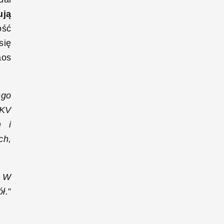
ują
ość
się
aos
ego
DKV
h i
ch,
. W
ł.
”