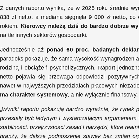
Z danych raportu wynika, że w 2025 roku średnie w
838 zł netto, a mediana sięgnęła 9 000 zł netto, c
rokiem.
Kierowcy należą dziś do bardzo dobrze 
na tle innych sektorów gospodarki.
Jednocześnie aż
ponad 60 proc. badanych deklar
paradoks pokazuje, że sama wysokość wynagrodzenia ni
rodziną i obciążeń psychofizycznych. Raport jednozn
netto pojawia się przewaga odpowiedzi pozytywnych
nawet w najwyższych przedziałach płacowych niezadow
ma charakter systemowy
, a nie wyłącznie finansowy.
„
Wyniki raportu pokazują bardzo wyraźnie, że rynek
przestały być jedynym i wystarczającym argumentem 
stabilności, przejrzystości zasad i narzędzi, które real
branży, że dalsze podnoszenie stawek bez zmian org