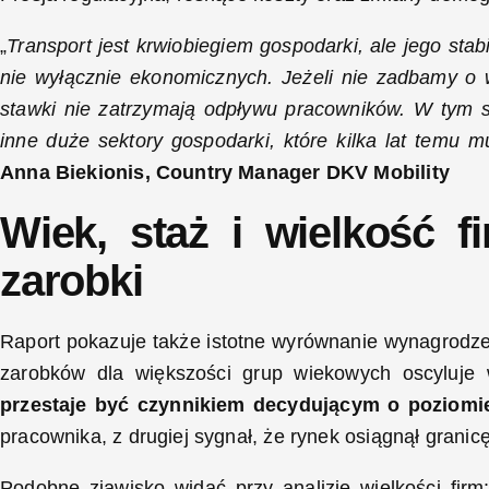
„
Transport jest krwiobiegiem gospodarki, ale jego sta
nie wyłącznie ekonomicznych. Jeżeli nie zadbamy o 
stawki nie zatrzymają odpływu pracowników. W tym 
inne duże sektory gospodarki, które kilka lat temu m
Anna Biekionis, Country Manager DKV Mobility
Wiek, staż i wielkość f
zarobki
Raport pokazuje także istotne wyrównanie wynagrodze
zarobków dla większości grup wiekowych oscyluje
przestaje być czynnikiem decydującym o poziomi
pracownika, z drugiej sygnał, że rynek osiągnął grani
Podobne zjawisko widać przy analizie wielkości firm