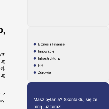
o,
Biznes i Finanse
Innowacje
nym
Infrastruktura
ług
HR
ej.
Zdrowie
ług
ę z
Masz pytania? Skontaktuj się ze
cy.
mną już teraz!