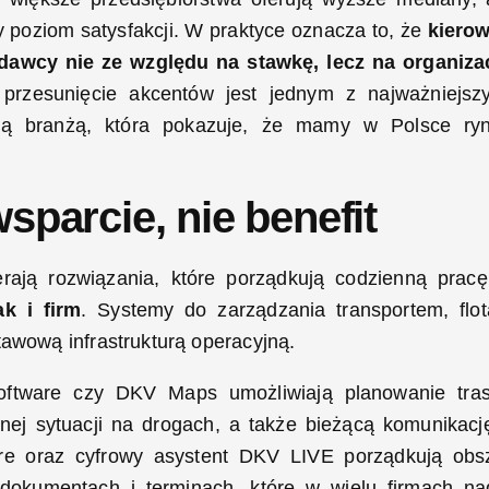
y poziom satysfakcji. W praktyce oznacza to, że
kiero
dawcy nie ze względu na stawkę, lecz na organiza
rzesunięcie akcentów jest jednym z najważniejsz
jną branżą, która pokazuje, że mamy w Polsce ry
sparcie, nie benefit
rają rozwiązania, które porządkują codzienną prac
k i firm
. Systemy do zarządzania transportem, flot
tawową infrastrukturą operacyjną.
oftware czy DKV Maps umożliwiają planowanie tra
nej sytuacji na drogach, a także bieżącą komunikacj
re oraz cyfrowy asystent DKV LIVE porządkują obs
, dokumentach i terminach, które w wielu firmach na