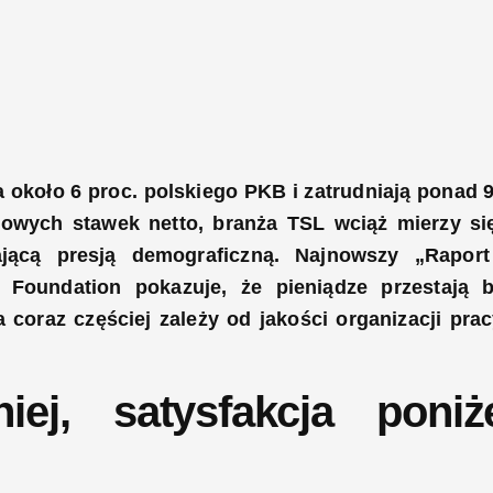
a około 6 proc. polskiego PKB i zatrudniają ponad 
owych stawek netto, branża TSL wciąż mierzy si
ającą presją demograficzną. Najnowszy „Rapor
 Foundation pokazuje, że pieniądze przestają 
coraz częściej zależy od jakości organizacji prac
iej, satysfakcja poniż