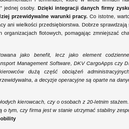
” jednej osoby.
Dzięki integracji danych firmy zysk
dziej przewidywalne warunki pracy.
Co istotne, wart
acy ani wielkości przedsiębiorstwa. Dobrze sprawdzają 
h organizacjach flotowych, pomagając zmniejszać ch
towana jako benefit, lecz jako element codzienn
Transport Management Software, DKV CargoApps czy 
ierowców dużą część obciążeń administracyjnyc
 przewidywalna, a decyzje operacyjne są oparte na dany
łodych kierowcach, czy o osobach z 20-letnim stażem
 o tym, czy firma jest w stanie utrzymać stabilny zespó
bility