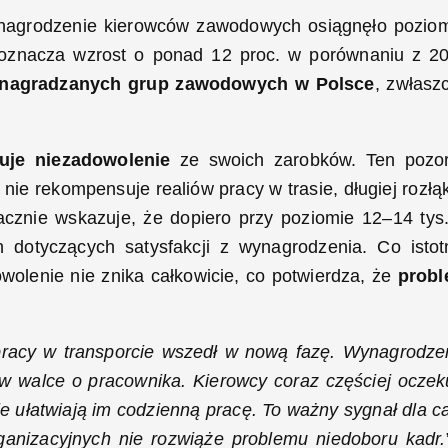
ynagrodzenie kierowców zawodowych osiągnęło pozio
o oznacza wzrost o ponad 12 proc. w porównaniu z 2
wynagradzanych grup zawodowych w Polsce
, zwłasz
uje niezadowolenie
ze swoich zarobków. Ten pozo
e rekompensuje realiów pracy w trasie, długiej rozłąk
acznie wskazuje, że dopiero przy poziomie 12–14 tys.
 dotyczących satysfakcji z wynagrodzenia. Co istot
olenie nie znika całkowicie, co potwierdza, że
prob
 pracy w transporcie wszedł w nową fazę. Wynagrodze
w walce o pracownika. Kierowcy coraz częściej oczek
nie ułatwiają im codzienną pracę. To ważny sygnał dla ca
anizacyjnych nie rozwiąże problemu niedoboru kadr.