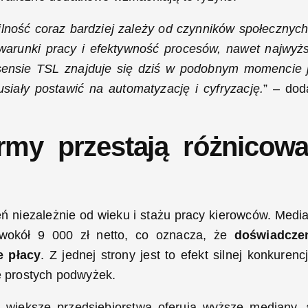
bilność coraz bardziej zależy od czynników społecznych
warunki pracy i efektywność procesów, nawet najwyż
sensie TSL znajduje się dziś w podobnym momencie 
usiały postawić na automatyzację i cyfryzację.
” – dod
irmy przestają różnicow
ń niezależnie od wieku i stażu pracy kierowców. Medi
 wokół 9 000 zł netto, co oznacza, że
doświadcze
e płacy
. Z jednej strony jest to efekt silnej konkurencj
cę prostych podwyżek.
: większe przedsiębiorstwa oferują wyższe mediany, 