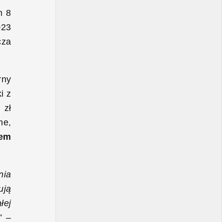
m 8
023
cza
rny
i z
 zł
ne,
lem
nia
ują
łej
” –