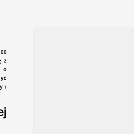
900
ę z
t o
być
y i
ej