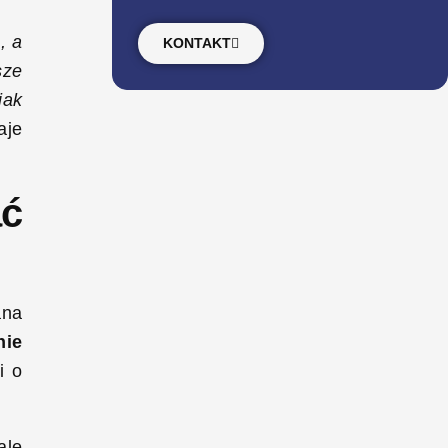
, a
KONTAKT
sze
jak
aje
ać
ana
nie
i o
ale