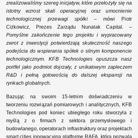
zrealizowaliśmy szereg inicjatyw, które przełożyły się na
istotny wzrost skali operacyjnej oraz umocnienie
technologicznej przewagi spółki
– mówi Piotr
Ciżkowicz, Prezes Zarządu Nunatak Capital. –
Pomyślne zakończenie tego projektu i wypracowany
zwrot z inwestycji potwierdzają skuteczność naszego
podejścia do wspierania spółek o silnym komponencie
technologicznym. KFB Technologies opuszcza nasz
portfel jako podmiot dojrzały, z unikatowym zapleczem
R&D i pełną gotowością do dalszej ekspansji na
rynkach globalnych
.
Bazując na swoim 15-letnim doświadczeniu w
tworzeniu rozwiązań pomiarowych i analitycznych, KFB
Technologies pod koniec ubiegłego roku stworzyła z
myślą z o firmach z sektora przemysłowego i
budowlanego, operatorach infrastruktury oraz projektach
smart cities innowacyjną platformę RAFA, która pozwala