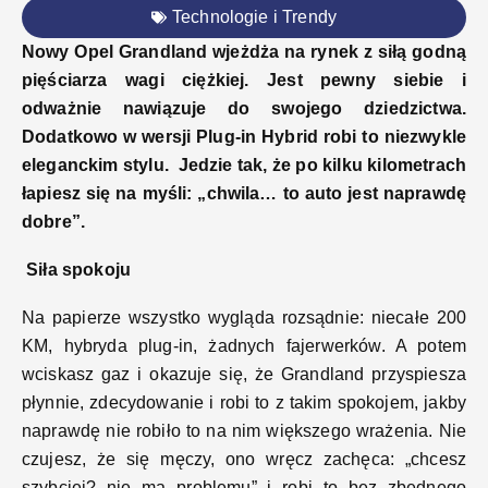
Technologie i Trendy
Nowy Opel Grandland wjeżdża na rynek z siłą godną
pięściarza wagi ciężkiej. Jest pewny siebie i
odważnie nawiązuje do swojego dziedzictwa.
Dodatkowo w wersji Plug-in Hybrid robi to niezwykle
eleganckim stylu. Jedzie tak, że po kilku kilometrach
łapiesz się na myśli: „chwila… to auto jest naprawdę
dobre”.
Siła spokoju
Na papierze wszystko wygląda rozsądnie: niecałe 200
KM, hybryda plug-in, żadnych fajerwerków. A potem
wciskasz gaz i okazuje się, że Grandland przyspiesza
płynnie, zdecydowanie i robi to z takim spokojem, jakby
naprawdę nie robiło to na nim większego wrażenia. Nie
czujesz, że się męczy, ono wręcz zachęca: „chcesz
szybciej? nie ma problemu” i robi to bez zbędnego