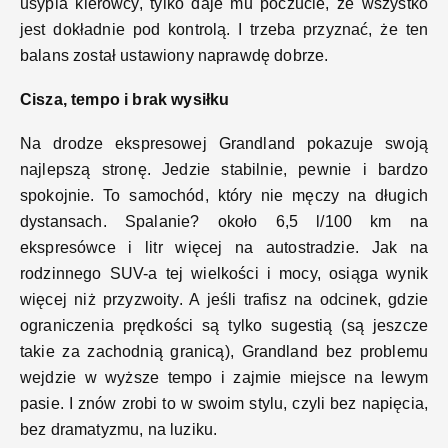
usypia kierowcy, tylko daje mu poczucie, że wszystko
jest dokładnie pod kontrolą. I trzeba przyznać, że ten
balans został ustawiony naprawdę dobrze.
Cisza, tempo i brak wysiłku
Na drodze ekspresowej Grandland pokazuje swoją
najlepszą stronę. Jedzie stabilnie, pewnie i bardzo
spokojnie. To samochód, który nie męczy na długich
dystansach. Spalanie? około 6,5 l/100 km na
ekspresówce i litr więcej na autostradzie. Jak na
rodzinnego SUV-a tej wielkości i mocy, osiąga wynik
więcej niż przyzwoity. A jeśli trafisz na odcinek, gdzie
ograniczenia prędkości są tylko sugestią (są jeszcze
takie za zachodnią granicą), Grandland bez problemu
wejdzie w wyższe tempo i zajmie miejsce na lewym
pasie. I znów zrobi to w swoim stylu, czyli bez napięcia,
bez dramatyzmu, na luziku.